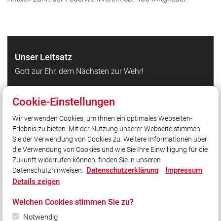
Unser Leitsatz
Gott zur Ehr, dem Nächsten zur Wehr!
Cookie-Einstellungen
Quicklinks
Wir verwenden Cookies, um Ihnen ein optimales Webseiten-
Aktuelles
Erlebnis zu bieten. Mit der Nutzung unserer Webseite stimmen
Termine
Sie der Verwendung von Cookies zu. Weitere Informationen über
Einsätze
die Verwendung von Cookies und wie Sie Ihre Einwilligung für die
Zukunft widerrufen können, finden Sie in unseren
Datenschutzerklärung
Impressum
Datenschutzhinweisen.
Social Media
Details zeigen
Auch unterwegs immer auf dem Laufenden bleiben?
Welchen Cookies stimmen Sie zu?
Bleiben Sie mit uns in Kontakt und vernetzen Sie sich
mit uns!
Notwendig