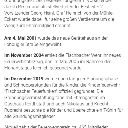
Gründungsfest. Als Festleiter fungierte 1. Vorsitzender
Jakob Rester und als stellvertretender Festleiter 2.
Vorsitzender Georg Heinl. Graf Heinrich von der Mühle-
Eckart wurde dabei, für seine großen Verdienste um die
Wehr, zum Ehrenmitglied ernannt.
Am 4. Mai 2001
wurde das neue Gerätehaus an der
Lohbügler Straße eingeweiht.
Im November 2004
erhielt die Fischbacher Wehr ihr neues
Feuerwehrfahrzeug, das im Mai 2005 im Rahmen des
Florianstages feierlich gesegnet wurde.
Im Dezember 2019
wurde nach längerer Planungsphase
und Schnupperstunden für die Kinder, die Kinderfeuerwehr
"Fischbacher Feuerfunken" offiziell gegründet. Die
Gründungsveranstaltung fand mit Ehrengästen im
Gasthaus Roidl statt und auch Nikolaus und Knecht
Ruprecht besuchte die Kinder und überreichte ein T-Shirt für
alle Gründungsmitglieder.
Aktuell zählt der Feuerwehrverein ca. 465 Mitglieder.