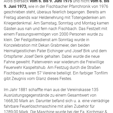
Alois Biersack
vom 6. bis 9. Juni 1975
und nicht
vom 6. bis
9. Juni 1973,
wie in der Fischbacher Pfarrchronik von 1976
geschrieben steht, überaus feierlich begangen. Bereits am
Freitag abends war Heldenehrung mit Totengedenken am
Kriegerdenkmal. Am Samstag, Sonntag und Montag kamen
Gästen aus nah und fern nach Fischbach. Das Festzelt mit
einem Fassungsvermögen von 2000 Personen wurde zu
klein. Der Festgottesdienst am Sonntag wurde in
Konzelebration mit Dekan Grabmeier, den beiden
Heimatgeistlichen Pater Eichinger und Josef Birk und dem
Ortspfarrer Josef Denk gehalten. Dabei wurde die neue
Fahne geweiht. Patenverein war wiederum die Freiwillige
Feuerwehr Kaspeltshub. Am Festzug durch die Straßen
Fischbachs waren 57 Vereine beteiligt. Ein farbiger Tonfilm
gibt Zeugnis vom Glanz dieses Festes.
Im Jahr 1881 schaffte man aus der Vereinskasse 135
Ausrüstungsgegenstände zu einem Gesamtwert von
1668,30 Mark an. Darunter befand sich u. a. eine vierrädrige
fahrbare Feuerlöschmaschine mit allen Zubehör für
1289,00 Mark. Die Maschine wurde bei der Fa. Kirchmair &