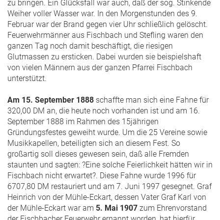
zu bringen. Ein Glücksfall war auch, daß der sog. Stinkende
Weiher voller Wasser war. In den Morgenstunden des 9.
Februar war der Brand gegen vier Uhr schließlich gelöscht.
Feuerwehrmänner aus Fischbach und Stefling waren den
ganzen Tag noch damit beschäftigt, die riesigen
Glutmassen zu ersticken. Dabei wurden sie beispielshaft
von vielen Männern aus der ganzen Pfarrei Fischbach
unterstützt.
Am 15. September 1888
schaffte man sich eine Fahne für
320,00 DM an, die heute noch vorhanden ist und am 16.
September 1888 im Rahmen des 15jährigen
Gründungsfestes geweiht wurde. Um die 25 Vereine sowie
Musikkapellen, beteiligten sich an diesem Fest. So
großartig soll dieses gewesen sein, daß alle Fremden
staunten und sagten: ?Eine solche Feierlichkeit hätten wir in
Fischbach nicht erwartet?. Diese Fahne wurde 1996 für
6707,80 DM restauriert und am 7. Juni 1997 gesegnet. Graf
Heinrich von der Mühle-Eckart, dessen Vater Graf Karl von
der Mühle-Eckart war am
5. Mai 1907
zum Ehrenvorstand
der Fischbacher Feuerwehr ernannt worden, hat hierfür