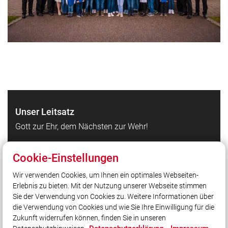
Unser Leitsatz
Gott zur Ehr, dem Nächsten zur Wehr!
Cookie-Einstellungen
Quicklinks
Wir verwenden Cookies, um Ihnen ein optimales Webseiten-
Aktuelles
Erlebnis zu bieten. Mit der Nutzung unserer Webseite stimmen
Termine
Sie der Verwendung von Cookies zu. Weitere Informationen über
Einsätze
die Verwendung von Cookies und wie Sie Ihre Einwilligung für die
Zukunft widerrufen können, finden Sie in unseren